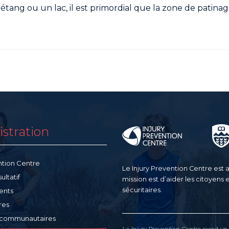
étang ou un lac, il est primordial que la zone de patinag
stration
ntion Centre
Le Injury Prevention Centre est af
ltatif
mission est d’aider les citoyens 
sécuritaires.
ents
res
 communautaires
Le Injury Prevention Centre reçoit u