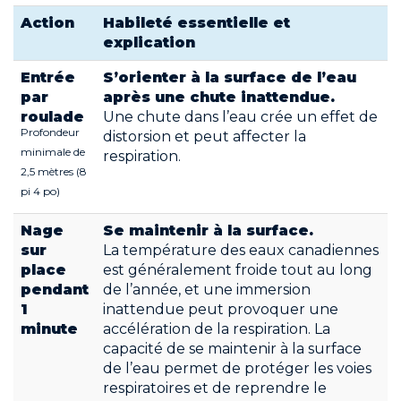
Action
Habileté essentielle et
explication
Entrée
S’orienter à la surface de l’eau
par
après une chute inattendue.
roulade
Une chute dans l’eau crée un effet de
Profondeur
distorsion et peut affecter la
minimale de
respiration.
2,5 mètres (8
pi 4 po)
Nage
Se maintenir à la surface.
sur
La température des eaux canadiennes
place
est généralement froide tout au long
pendant
de l’année, et une immersion
1
inattendue peut provoquer une
minute
accélération de la respiration. La
capacité de se maintenir à la surface
de l’eau permet de protéger les voies
respiratoires et de reprendre le