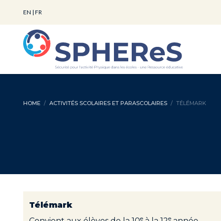
EN
|
FR
HOME
ACTIVITÉS SCOLAIRES ET PARASCOLAIRES
TÉLÉMARK
Télémark
e
e
Convient aux élèves de la 10
à la 12
année