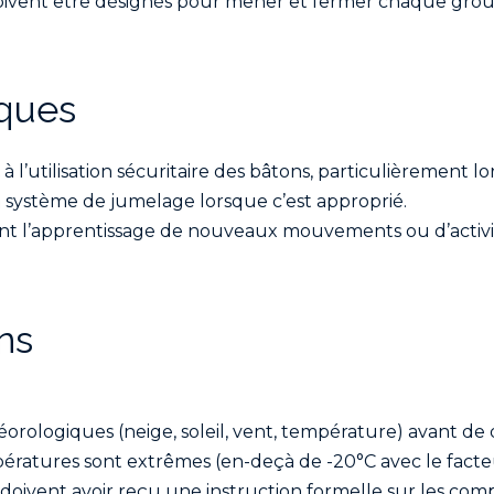
oivent être désignés pour mener et fermer chaque grou
ques
 à l’utilisation sécuritaire des bâtons, particulièrement lo
système de jumelage lorsque c’est approprié.
rant l’apprentissage de nouveaux mouvements ou d’activi
ns
étéorologiques (neige, soleil, vent, température) avant de
ratures sont extrêmes (en-deçà de -20°C avec le facteur 
s doivent avoir reçu une instruction formelle sur les com