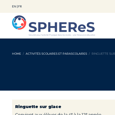
EN
|
FR
HOME
ACTIVITÉS SCOLAIRES ET PARASCOLAIRES
RINGUETTE SUR
Ringuette sur glace
e
e
Convient aux élèves de la 4
à la 12
année.