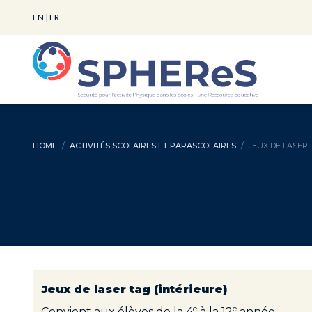
EN
|
FR
HOME
ACTIVITÉS SCOLAIRES ET PARASCOLAIRES
JEUX DE LASER
Jeux de laser tag (intérieure)
e
e
Convient aux élèves de la 4
à la 12
année.