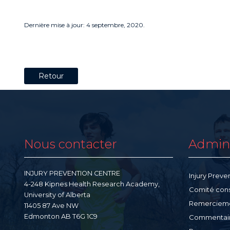
Dernière mise à jour: 4 septembre, 2020.
Retour
Nous contacter
Admini
INJURY PREVENTION CENTRE
Injury Preve
4-248 Kipnes Health Research Academy,
Comité consu
University of Alberta
Remerciem
11405 87 Ave NW
Edmonton AB T6G 1C9
Commentai