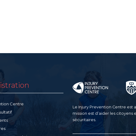
stration
ntion Centre
Le Injury Prevention Centre est af
ltatif
mission est d’aider les citoyens 
sécuritaires.
ents
res