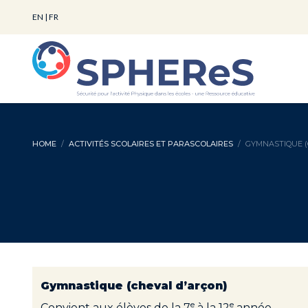
EN
|
FR
HOME
ACTIVITÉS SCOLAIRES ET PARASCOLAIRES
GYMNASTIQUE (
Gymnastique (cheval d’arçon)
e
e
Convient aux élèves de la 7
à la 12
année.